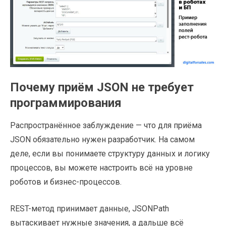
Почему приём JSON не требует
программирования
Распространённое заблуждение — что для приёма
JSON обязательно нужен разработчик. На самом
деле, если вы понимаете структуру данных и логику
процессов, вы можете настроить всё на уровне
роботов и бизнес-процессов.
REST-метод принимает данные, JSONPath
вытаскивает нужные значения, а дальше всё