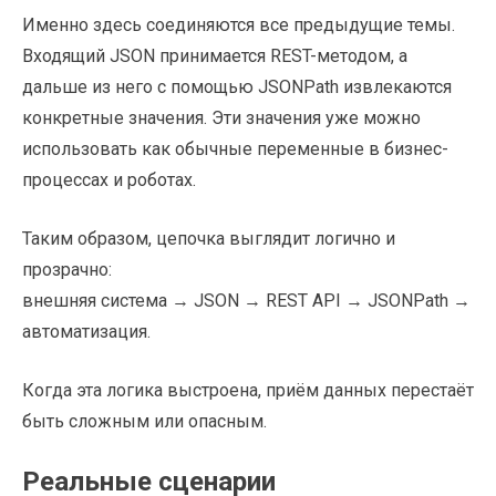
Именно здесь соединяются все предыдущие темы.
Входящий JSON принимается REST-методом, а
дальше из него с помощью JSONPath извлекаются
конкретные значения. Эти значения уже можно
использовать как обычные переменные в бизнес-
процессах и роботах.
Таким образом, цепочка выглядит логично и
прозрачно:
внешняя система → JSON → REST API → JSONPath →
автоматизация.
Когда эта логика выстроена, приём данных перестаёт
быть сложным или опасным.
Реальные сценарии