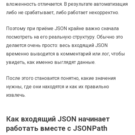
вложенность отличается. В результате автоматизация
либо не срабатывает, либо работает некорректно.
Поэтому при приёме JSON крайне важно сначала
посмотреть на его реальную структуру. Обычно это
делается очень просто: весь входящий JSON
временно выводится в комментарий или лог, чтобы
увидеть, как именно выглядят данные.
После этого становится понятно, какие значения
нужны, где они находятся и как их правильно
извлечь.
Как входящий JSON начинает
работать вместе с JSONPath