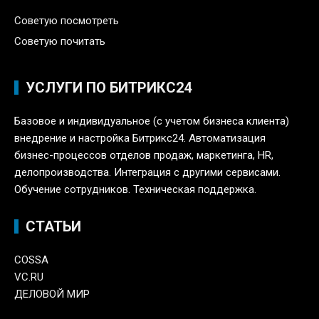
Советую посмотреть
Советую почитать
УСЛУГИ ПО БИТРИКС24
Базовое и индивидуальное (с учетом бизнеса клиента)
внедрение и настройка Битрикс24. Автоматизация
бизнес-процессов отделов продаж, маркетинга, HR,
делопроизводства. Интеграция с другими сервисами.
Обучение сотрудников. Техническая поддержка.
СТАТЬИ
COSSA
VC.RU
ДЕЛОВОЙ МИР