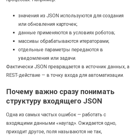
значения из JSON используются для создания
или обновления карточек;
данные применяются в условиях роботов;
массивы обрабатываются итераторами;
отдельные параметры передаются в
уведомления или задачи.
Фактически JSON превращается в источник данных, а
REST-действие — в точку входа для автоматизации.
Почему важно сразу понимать
структуру входящего JSON
Одна из самых частых ошибок — работать с
входящими данными «наугад». Ожидается одно,
приходит другое, поля называются не так,