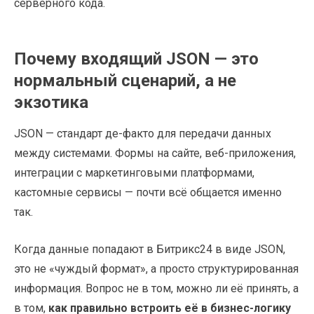
серверного кода.
Почему входящий JSON — это
нормальный сценарий, а не
экзотика
JSON — стандарт де-факто для передачи данных
между системами. Формы на сайте, веб-приложения,
интеграции с маркетинговыми платформами,
кастомные сервисы — почти всё общается именно
так.
Когда данные попадают в Битрикс24 в виде JSON,
это не «чуждый формат», а просто структурированная
информация. Вопрос не в том, можно ли её принять, а
в том,
как правильно встроить её в бизнес-логику