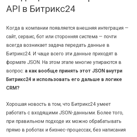
API в Битрикс24
Когда в компании появляется внешняя интеграция —
сайт, сервис, бот или сторонняя система — почти
всегда возникает задача передать данные в
Битрикс24. И чаще всего эти данные приходят в
формате JSON. На этом этапе многие упираются в
вопрос:
а как вообще принять этот JSON внутри
Битрикс24 и использовать его дальше в логике
CRM?
Хорошая новость в том, что Битрикс24 умеет
работать с входящими JSON-данными. Более того,
при правильном подходе их можно обрабатывать
прямо в роботах и бизнес-процессах, без написания