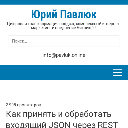
Юрий Павлюк
Цифровая трансформация продаж, комплексный интернет-
маркетинг и внедрение Битрикс24
Найти:
info@pavluk.online
2 998 просмотров
Как принять и обработать
входящий JSON через REST