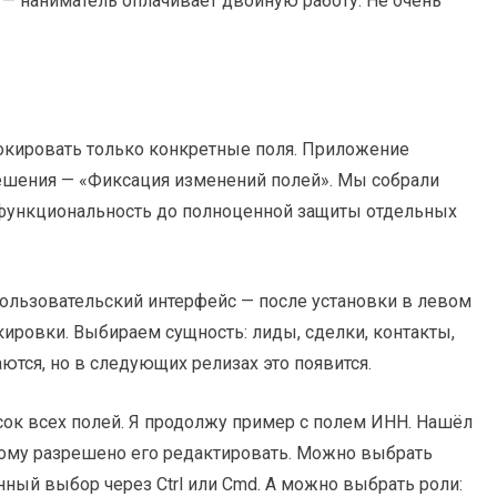
у — наниматель оплачивает двойную работу. Не очень
локировать только конкретные поля. Приложение
решения — «Фиксация изменений полей». Мы собрали
 функциональность до полноценной защиты отдельных
пользовательский интерфейс — после установки в левом
кировки. Выбираем сущность: лиды, сделки, контакты,
ются, но в следующих релизах это появится.
ок всех полей. Я продолжу пример с полем ИНН. Нашёл
 кому разрешено его редактировать. Можно выбрать
ый выбор через Ctrl или Cmd. А можно выбрать роли: