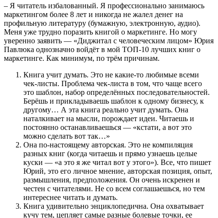
– Я читатель избалованный. Я профессионально занимаюсь
маркетингом более 8 лет и никогда не жалел денег на
профильную литературу (бумажную, электронную, аудио).
Меня уже трудно поразить книгой о маркетинге. Но могу
уверенно заявить — «Диджитал с человеческим лицом» Юрия
Павлюка однозначно войдёт в мой ТОП-10 лучших книг о
маркетинге. Как минимум, по трём причинам.
Книга учит думать. Это не какие-то любимые всеми
чек-листы. Проблема чек-листа в том, что чаще всего
это шаблон, набор определённых последовательностей.
Берёшь и прикладываешь шаблон к одному бизнесу, к
другому… А эта книга реально учит думать. Она
наталкивает на мысли, порождает идеи. Читаешь и
постоянно останавливаешься — «кстати, а вот это
можно сделать вот так…»
Она по-настоящему авторская. Это не компиляция
разных книг (когда читаешь и прямо узнаешь целые
куски — «а это я же читал вот у этого»). Все, что пишет
Юрий, это его личное мнение, авторская позиция, опыт,
размышления, предположения. Он очень искренен и
честен с читателями. Не со всем соглашаешься, но тем
интереснее читать и думать.
Книга удивительно энциклопедична. Она охватывает
кучу тем, цепляет самые разные болевые точки, ее