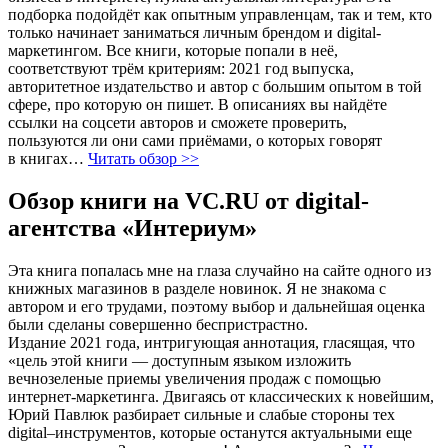
подборка подойдёт как опытным управленцам, так и тем, кто
только начинает заниматься личным брендом и digital-
маркетингом. Все книги, которые попали в неё,
соответствуют трём критериям: 2021 год выпуска,
авторитетное издательство и автор с большим опытом в той
сфере, про которую он пишет. В описаниях вы найдёте
ссылки на соцсети авторов и сможете проверить,
пользуются ли они сами приёмами, о которых говорят
в книгах…
Читать обзор >>
Обзор книги на VC.RU от digital-
агентства «Интериум»
Эта книга попалась мне на глаза случайно на сайте одного из
книжных магазинов в разделе новинок. Я не знакома с
автором и его трудами, поэтому выбор и дальнейшая оценка
были сделаны совершенно беспристрастно.
Издание 2021 года, интригующая аннотация, гласящая, что
«цель этой книги — доступным языком изложить
вечнозеленые приемы увеличения продаж с помощью
интернет-маркетинга. Двигаясь от классических к новейшим,
Юрий Павлюк разбирает сильные и слабые стороны тех
digital–инструментов, которые останутся актуальными еще