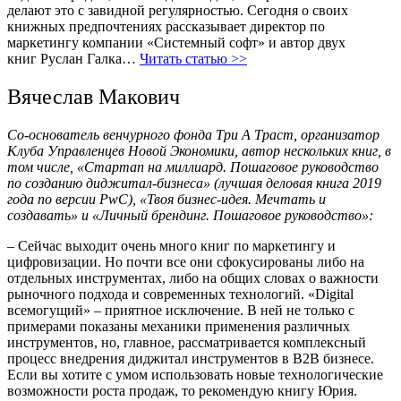
делают это с завидной регулярностью. Сегодня о своих
книжных предпочтениях рассказывает директор по
маркетингу компании «Системный софт» и автор двух
книг Руслан Галка…
Читать статью >>
Вячеслав Макович
Со-основатель венчурного фонда Три А Траст, организатор
Клуба Управленцев Новой Экономики, автор нескольких книг, в
том числе, «Стартап на миллиард. Пошаговое руководство
по созданию диджитал-бизнеса» (лучшая деловая книга 2019
года по версии PwC), «Твоя бизнес-идея. Мечтать и
создавать» и «Личный брендинг. Пошаговое руководство»:
– Сейчас выходит очень много книг по маркетингу и
цифровизации. Но почти все они сфокусированы либо на
отдельных инструментах, либо на общих словах о важности
рыночного подхода и современных технологий. «Digital
всемогущий» – приятное исключение. В ней не только с
примерами показаны механики применения различных
инструментов, но, главное, рассматривается комплексный
процесс внедрения диджитал инструментов в В2В бизнесе.
Если вы хотите с умом использовать новые технологические
возможности роста продаж, то рекомендую книгу Юрия.