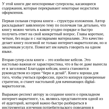
У этой книги две неоспоримые суперсилы, касающиеся
содержания, которые перекрывают некоторые недостатки
оформления.
Первая сильная сторона книги – структура изложения. Автор
раскладывает заявленную тему по полочкам так детально, что
книгу можно читать в каком угодно порядке и быстро
получить ответ на свой конкретный вопрос. Главы короткие,
четкие, без воды и с наглядными материалами. Это качество
делает книгу полезной не только интернет-маркетологам, но и
заказчикам услуги. Помогает им начать говорить на одном
языке.
Вторая супер-сила книги – это изобилие кейсов. Это
настолько важная ее характеристика, что я бы ее даже вынесла
ее в заголовок! Благодаря кейсам, книга становится
руководством из серии “бери и делай”. Книга хороша для
того, чтобы учиться профессии, просто копируя проверенные
стратегии, и станет настольной для начинающих digital-
маркетологов.
Выражаю респект автору за создание книги о прикладном
интернет-маркетинге, т.к. являюсь представителем одной из
её аудиторий, которой важно быстро разбираться в
инструментах изучения потребительского поведения в