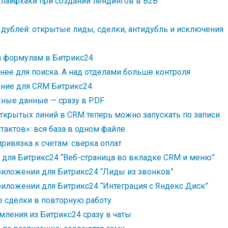
 лайфхаки при создании лендингов в B2B
 дублей: открытые лиды, сделки, антидубль и исключения
 формулам в Битрикс24
нее для поиска. А над отделами больше контроля
ние для CRM Битрикс24
жные данные — сразу в PDF
ткрытых линий в CRM теперь можно запускать по записи
тактов»: вся база в одном файле
ривязка к счетам: сверка оплат
для Битрикс24 “Веб-страница во вкладке CRM и меню”
риложении для Битрикс24 “Лиды из звонков”
риложении для Битрикс24 “Интеграция с Яндекс Диск”
е сделки в повторную работу
ления из Битрикс24 сразу в чаты