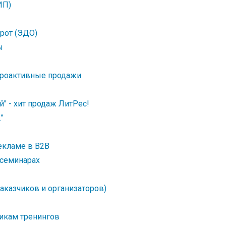
ИП)
рот (ЭДО)
ы
 проактивные продажи
й" - хит продаж ЛитРес!
”
екламе в B2B
 семинарах
аказчиков и организаторов)
чикам тренингов