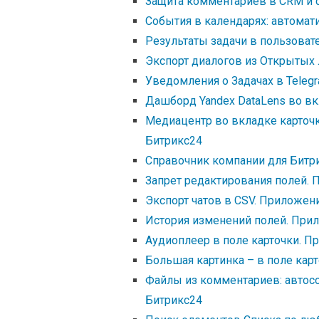
Защита комментариев в CRM и с
События в календарях: автомат
Результаты задачи в пользоват
Экспорт диалогов из Открытых
Уведомления о Задачах в Teleg
Дашборд Yandex DataLens во вк
Медиацентр во вкладке карточ
Битрикс24
Справочник компании для Битри
Запрет редактирования полей.
Экспорт чатов в CSV. Приложен
История изменений полей. При
Аудиоплеер в поле карточки. П
Большая картинка – в поле кар
Файлы из комментариев: автос
Битрикс24