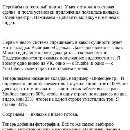
Перейдём на тестовый портал. У меня открыта тестовая
сделка, и после установки приложения появилась вкладка
«Медиацентр». Нажимаем «Добавить вкладку» и начнём с
видео.
Первым делом система спрашивает, в какой сущности будет
жить вкладка. Выбираю «Сделка». Далее добавляем ссылки.
Можно одну, можно хоть двадцать — сколько нужно.
Поддерживаются три самых популярных видеохостинга. Я
возьму одно видео из VK, одно — с Rutube, и одно — с
YouTube. Ссылки просто вставляем в поля.
Теперь задаём название вкладки, например «Видеоцентр». И
определяем ширину элементов. По умолчанию стоит 100%, но
для видео это многовато — один ролик займет весь экран.
Удобнее сделать 50%, чтобы в одну строку помещалось по два
видео, или 33%, чтобы на одной строке уместились три. Я
ставлю 33%.
Сохраняем — вкладка с видео готова.
Теперь добавим фотографии. Всё то же самое: выбираю
сделку, загружаю нужные изображения. Например, иконки