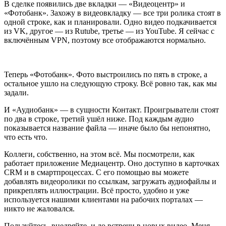
В сделке появились две вкладки — «Видеоцентр» и
«Фотобанк». Захожу в видеовкладку — все три ролика стоят в
одной строке, как и планировали. Одно видео подкачивается
из VK, другое — из Rutube, третье — из YouTube. Я сейчас с
включённым VPN, поэтому все отображаются нормально.
Теперь «Фотобанк». Фото выстроились по пять в строке, а
остальное ушло на следующую строку. Всё ровно так, как мы
задали.
И «Аудиобанк» — в сущности Контакт. Проигрыватели стоят
по два в строке, третий ушёл ниже. Под каждым аудио
показывается название файла — иначе было бы непонятно,
что есть что.
Коллеги, собственно, на этом всё. Мы посмотрели, как
работает приложение Медиацентр. Оно доступно в карточках
CRM и в смартпроцессах. С его помощью вы можете
добавлять видеоролики по ссылкам, загружать аудиофайлы и
прикреплять иллюстрации. Всё просто, удобно и уже
используется нашими клиентами на рабочих порталах —
никто не жаловался.
Пользуйтесь, внедряйте, и до встречи в новых видео. Меня