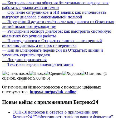
— Контроль качества общения без тотального надзора: как
работать с диалогами системно
— Обучение сотрудников и ИИ-анализ: как использовать
выгрузку диалогов с максимальной пользой
— Внутренний аудит и отчётность: как диалоги из Открытых
линий помогают руководству
— Регулярный экспорт диалогов: как выстроить системную
аналитику без ручной работы
— Почему диалоги в Открытых линиях — это ценный
источник данных, а не просто переписка
— Как анализировать переписки из Открытых линий и
улучшать скрипты продаж
— Лендинг приложения
— Текстовая версия видеопрезентации
(
1
оценок, среднее:
5,00
из 5)
Оптимизация бизнес-процессов с помощью цифровых
инструментов.
https://t.me/pavluk_online
Новые кейсы с приложениями Битрикс24
ТОП-10 вопросов и ответов о приложении для
Битрикс24 “Эффективность задач по вашим формулам”