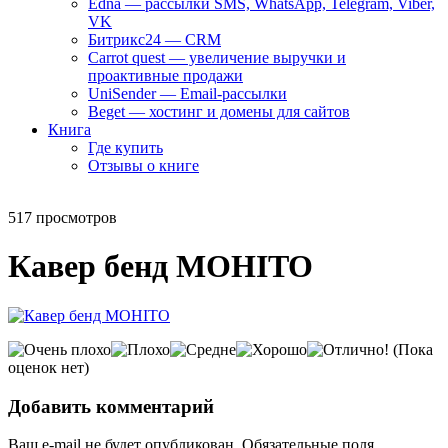
Edna — рассылки SMS, WhatsApp, Telegram, Viber,
VK
Битрикс24 — CRM
Carrot quest — увеличение выручки и
проактивные продажи
UniSender — Email-рассылки
Beget — хостинг и домены для сайтов
Книга
Где купить
Отзывы о книге
517 просмотров
Кавер бенд MOHITO
(Пока
оценок нет)
Добавить комментарий
Ваш e-mail не будет опубликован.
Обязательные поля