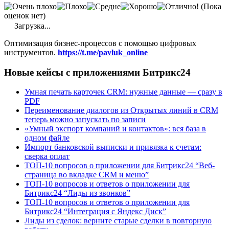
(Пока
оценок нет)
Загрузка...
Оптимизация бизнес-процессов с помощью цифровых
инструментов.
https://t.me/pavluk_online
Новые кейсы с приложениями Битрикс24
Умная печать карточек CRM: нужные данные — сразу в
PDF
Переименование диалогов из Открытых линий в CRM
теперь можно запускать по записи
«Умный экспорт компаний и контактов»: вся база в
одном файле
Импорт банковской выписки и привязка к счетам:
сверка оплат
ТОП-10 вопросов о приложении для Битрикс24 “Веб-
страница во вкладке CRM и меню”
ТОП-10 вопросов и ответов о приложении для
Битрикс24 “Лиды из звонков”
ТОП-10 вопросов и ответов о приложении для
Битрикс24 “Интеграция с Яндекс Диск”
Лиды из сделок: верните старые сделки в повторную