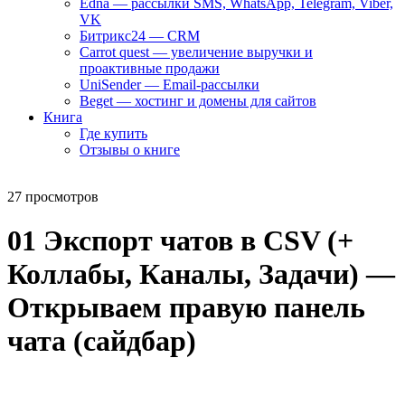
Edna — рассылки SMS, WhatsApp, Telegram, Viber,
VK
Битрикс24 — CRM
Carrot quest — увеличение выручки и
проактивные продажи
UniSender — Email-рассылки
Beget — хостинг и домены для сайтов
Книга
Где купить
Отзывы о книге
27 просмотров
01 Экспорт чатов в CSV (+
Коллабы, Каналы, Задачи) —
Открываем правую панель
чата (сайдбар)