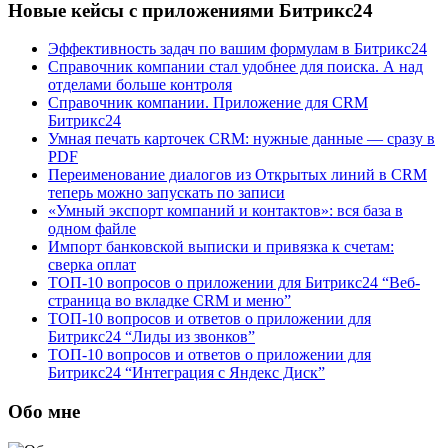
Новые кейсы с приложениями Битрикс24
Эффективность задач по вашим формулам в Битрикс24
Справочник компании стал удобнее для поиска. А над
отделами больше контроля
Справочник компании. Приложение для CRM
Битрикс24
Умная печать карточек CRM: нужные данные — сразу в
PDF
Переименование диалогов из Открытых линий в CRM
теперь можно запускать по записи
«Умный экспорт компаний и контактов»: вся база в
одном файле
Импорт банковской выписки и привязка к счетам:
сверка оплат
ТОП-10 вопросов о приложении для Битрикс24 “Веб-
страница во вкладке CRM и меню”
ТОП-10 вопросов и ответов о приложении для
Битрикс24 “Лиды из звонков”
ТОП-10 вопросов и ответов о приложении для
Битрикс24 “Интеграция с Яндекс Диск”
Обо мне