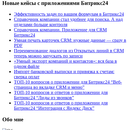
Новые кейсы с приложениями Битрикс24
Эффективность задач по вашим формулам в Битрикс24
Справочник компании стал удобнее для поиска. А над
отделами больше контроля
Справочник компании. Приложение для CRM
Битрикс24
Умная печать карточек CRM: нужные данные — сразу в
PDF
Переименование диалогов из Открытых линий в CRM
теперь можно запускать по записи
«Умный экспорт компаний и контактов»: вся база в
одном файле
Импорт банковской выписки и привязка к счетам:
сверка оплат
ТОП-10 вопросов о приложении для Битрикс24 “Веб-
страница во вкладке CRM и меню”
ТОП-10 вопросов и ответов о приложении для
Битрикс24 “Лиды из звонков”
ТОП-10 вопросов и ответов о приложении для
Битрикс24 “Интеграция с Яндекс Диск”
Обо мне