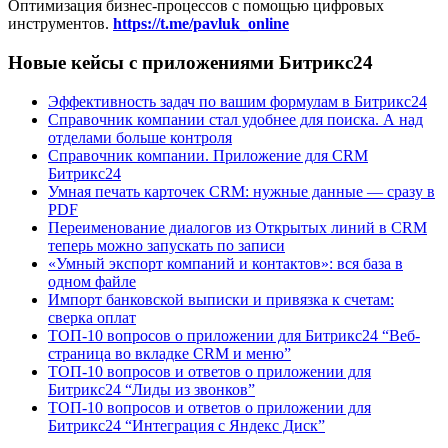
Оптимизация бизнес-процессов с помощью цифровых
инструментов.
https://t.me/pavluk_online
Новые кейсы с приложениями Битрикс24
Эффективность задач по вашим формулам в Битрикс24
Справочник компании стал удобнее для поиска. А над
отделами больше контроля
Справочник компании. Приложение для CRM
Битрикс24
Умная печать карточек CRM: нужные данные — сразу в
PDF
Переименование диалогов из Открытых линий в CRM
теперь можно запускать по записи
«Умный экспорт компаний и контактов»: вся база в
одном файле
Импорт банковской выписки и привязка к счетам:
сверка оплат
ТОП-10 вопросов о приложении для Битрикс24 “Веб-
страница во вкладке CRM и меню”
ТОП-10 вопросов и ответов о приложении для
Битрикс24 “Лиды из звонков”
ТОП-10 вопросов и ответов о приложении для
Битрикс24 “Интеграция с Яндекс Диск”