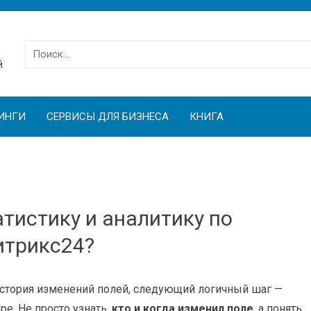
Найти:
й
ИНГИ
СЕРВИСЫ ДЛЯ БИЗНЕСА
КНИГА
тистику и аналитику по
итрикс24?
история изменений полей, следующий логичный шаг —
е. Не просто узнать,
кто и когда изменил поле
, а понять,