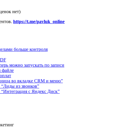
ценок нет)
ентов.
https://t.me/pavluk_online
делами больше контроля
PDF
ерь можно запускать по записи
м файле
 оплат
аница во вкладке CRM и меню”
 “Лиды из звонков”
 “Интеграция с Яндекс Диск”
ркетинг