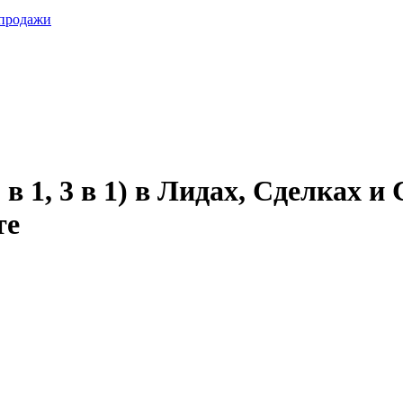
 продажи
 в 1, 3 в 1) в Лидах, Сделках
те