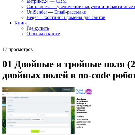
Битрикс24 — CRM
Carrot quest — увеличение выручки и проактивные
UniSender — Email-рассылки
Beget — хостинг и домены для сайтов
Книга
Где купить
Отзывы о книге
17 просмотров
01 Двойные и тройные поля (2
двойных полей в no-code робо