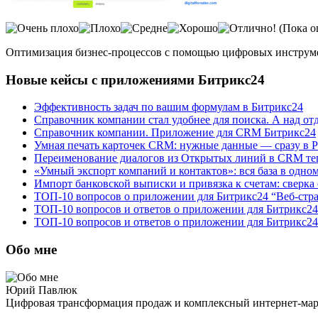
(Пока о
Оптимизация бизнес-процессов с помощью цифровых инструм
Новые кейсы с приложениями Битрикс24
Эффективность задач по вашим формулам в Битрикс24
Справочник компании стал удобнее для поиска. А над от
Справочник компании. Приложение для CRM Битрикс24
Умная печать карточек CRM: нужные данные — сразу в 
Переименование диалогов из Открытых линий в CRM теп
«Умный экспорт компаний и контактов»: вся база в одно
Импорт банковской выписки и привязка к счетам: сверка
ТОП-10 вопросов о приложении для Битрикс24 “Веб-стр
ТОП-10 вопросов и ответов о приложении для Битрикс24
ТОП-10 вопросов и ответов о приложении для Битрикс24
Обо мне
Юрий Павлюк
Цифровая трансформация продаж и комплексный интернет-ма