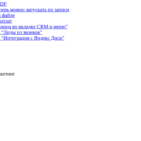
PDF
ерь можно запускать по записи
м файле
 оплат
аница во вкладке CRM и меню”
 “Лиды из звонков”
 “Интеграция с Яндекс Диск”
ркетинг