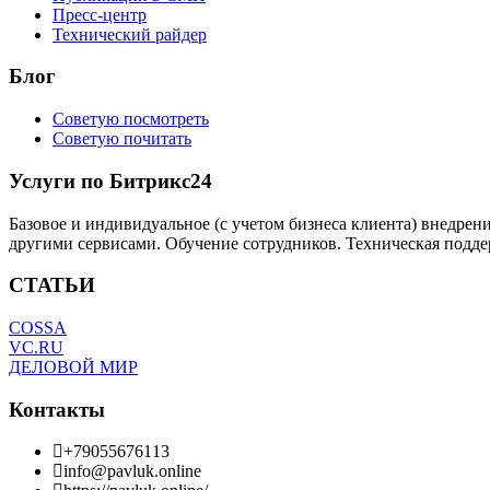
Пресс-центр
Технический райдер
Блог
Советую посмотреть
Советую почитать
Услуги по Битрикс24
Базовое и индивидуальное (с учетом бизнеса клиента) внедрен
другими сервисами. Обучение сотрудников. Техническая подде
СТАТЬИ
COSSA
VC.RU
ДЕЛОВОЙ МИР
Контакты
+79055676113
info@pavluk.online