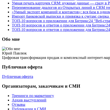
Умная печать карточек CRM: нужные данные — сразу в 
Переименование диалогов из Открытых линий в CRM теп
«Умный экспорт компаний и контактов»: вся база в одно
Импорт банковской выписки и привязка к счетам: сверка
ТОП-10 вопросов о приложении для Битрикс24 “Веб-стр
ТОП-10 вопросов и ответов о приложении для Битрикс24
ТОП-10 вопросов и ответов о приложении для Битрикс24
Обо мне
Юрий Павлюк
Цифровая трансформация продаж и комплексный интернет-ма
Публичная оферта
Публичная оферта
Организаторам, заказчикам и СМИ
Тренинги по маркетингу
Архив выступлений
Отзывы
Публикации в СМИ