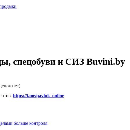
 продажи
, спецобуви и СИЗ Buvini.by
ценок нет)
ентов.
https://t.me/pavluk_online
делами больше контроля