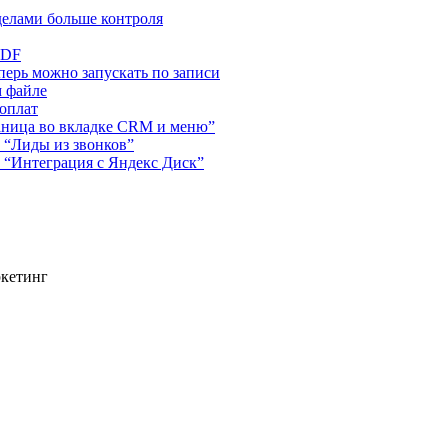
делами больше контроля
PDF
ерь можно запускать по записи
м файле
 оплат
аница во вкладке CRM и меню”
 “Лиды из звонков”
 “Интеграция с Яндекс Диск”
ркетинг