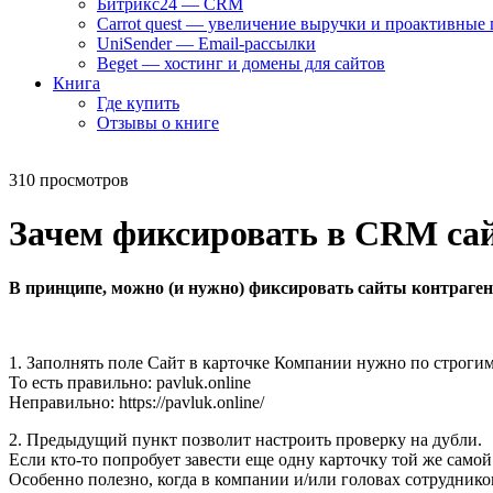
Битрикс24 — CRM
Carrot quest — увеличение выручки и проактивные
UniSender — Email-рассылки
Beget — хостинг и домены для сайтов
Книга
Где купить
Отзывы о книге
310 просмотров
Зачем фиксировать в CRM са
В принципе, можно (и нужно) фиксировать сайты контрагенто
1. Заполнять поле Сайт в карточке Компании нужно по строгим 
То есть правильно: pavluk.online
Неправильно: https://pavluk.online/
2. Предыдущий пункт позволит настроить проверку на дубли.
Если кто-то попробует завести еще одну карточку той же само
Особенно полезно, когда в компании и/или головах сотрудник