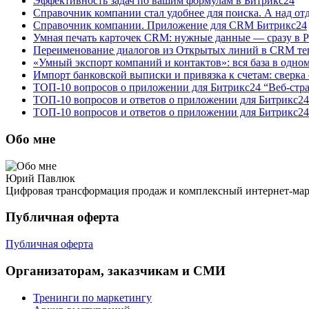
Эффективность задач по вашим формулам в Битрикс24
Справочник компании стал удобнее для поиска. А над от
Справочник компании. Приложение для CRM Битрикс24
Умная печать карточек CRM: нужные данные — сразу в 
Переименование диалогов из Открытых линий в CRM теп
«Умный экспорт компаний и контактов»: вся база в одно
Импорт банковской выписки и привязка к счетам: сверка
ТОП-10 вопросов о приложении для Битрикс24 “Веб-стр
ТОП-10 вопросов и ответов о приложении для Битрикс24
ТОП-10 вопросов и ответов о приложении для Битрикс24
Обо мне
Юрий Павлюк
Цифровая трансформация продаж и комплексный интернет-ма
Публичная оферта
Публичная оферта
Организаторам, заказчикам и СМИ
Тренинги по маркетингу