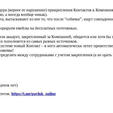
едура (вернее ее нарушение) прикрепления Контактов к Компания
о, а иногда вообще никак).
та, вытаскивают из нее то, что после “собачки”, ищут совпаден
норируем емейлы на бесплатных почтовиках.
и аккаунт, закрепленный за Компанией, общается или хотя бы з
е и пополняется из самых разных источников.
системе новый Контакт – в него автоматически летит приветств
знакомы!
пределять между сотрудниками с учетом закрепления (а не орать 
ценок нет)
ентов.
https://t.me/pavluk_online