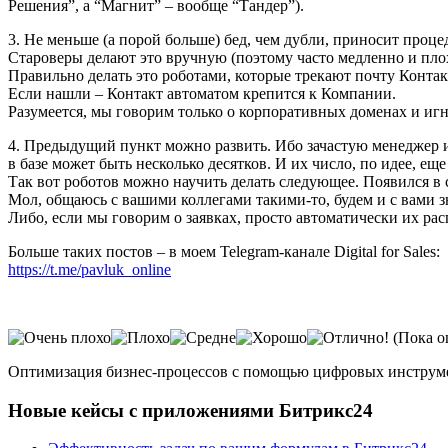
Решения”, а “Магнит” – вообще “Тандер”).
3. Не меньше (а порой больше) бед, чем дубли, приносит проц
Староверы делают это вручную (поэтому часто медленно и плох
Правильно делать это роботами, которые трекают почту Контак
Если нашли – Контакт автоматом крепится к Компании.
Разумеется, мы говорим только о корпоративных доменах и иг
4. Предыдущий пункт можно развить. Ибо зачастую менеджер ил
в базе может быть несколько десятков. И их число, по идее, ещ
Так вот роботов можно научить делать следующее. Появился в 
Мол, общаюсь с вашими коллегами такими-то, будем и с вами 
Либо, если мы говорим о заявках, просто автоматически их рас
Больше таких постов – в моем Telegram-канале Digital for Sales:
https://t.me/pavluk_online
(Пока о
Оптимизация бизнес-процессов с помощью цифровых инструм
Новые кейсы с приложениями Битрикс24