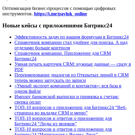
Оптимизация бизнес-процессов с помощью цифровых
инструментов.
https://t.me/pavluk_online
Новые кейсы с приложениями Битрикс24
Эффективность задач по вашим формулам в Битрикс24
Справочник компании стал удобнее для поиска. А над
отделами больше контроля
Справочник компании. Приложение для CRM
Битрикс24
Умная печать карточек CRM: нужные данные — сразу в
PDF
Переименование диалогов из Открытых линий в CRM
теперь можно запускать по записи
«Умный экспорт компаний и контактов»: вся база в
одном файле
Импорт банковской выписки и привязка к счетам:
сверка оплат
ТОП-10 вопросов о приложении для Битрикс24 “Веб-
страница во вкладке CRM и меню”
ТОП-10 вопросов и ответов о приложении для
Битрикс24 “Лиды из звонков”
ТОП-10 вопросов и ответов о приложении для
Битрикс24 “Интеграция с Яндекс Диск”