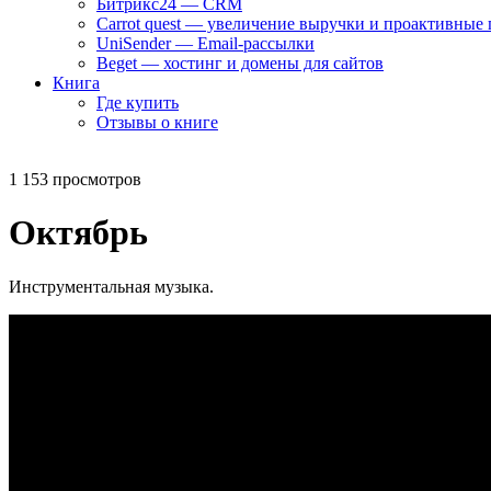
Битрикс24 — CRM
Carrot quest — увеличение выручки и проактивные
UniSender — Email-рассылки
Beget — хостинг и домены для сайтов
Книга
Где купить
Отзывы о книге
1 153 просмотров
Октябрь
Инструментальная музыка.