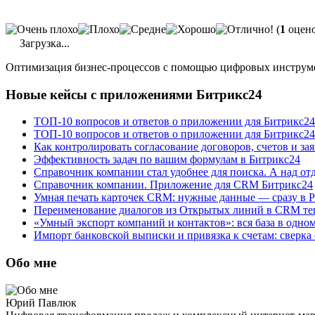
(
1
оцено
Загрузка...
Оптимизация бизнес-процессов с помощью цифровых инструм
Новые кейсы с приложениями Битрикс24
ТОП-10 вопросов и ответов о приложении для Битрикс2
ТОП-10 вопросов и ответов о приложении для Битрикс24
Как контролировать согласование договоров, счетов и за
Эффективность задач по вашим формулам в Битрикс24
Справочник компании стал удобнее для поиска. А над от
Справочник компании. Приложение для CRM Битрикс24
Умная печать карточек CRM: нужные данные — сразу в 
Переименование диалогов из Открытых линий в CRM теп
«Умный экспорт компаний и контактов»: вся база в одно
Импорт банковской выписки и привязка к счетам: сверка
Обо мне
Юрий Павлюк