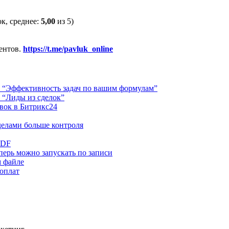
к, среднее:
5,00
из 5)
ентов.
https://t.me/pavluk_online
4 “Эффективность задач по вашим формулам”
 “Лиды из сделок”
явок в Битрикс24
делами больше контроля
PDF
ерь можно запускать по записи
м файле
 оплат