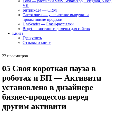
Edna — рассылки SMS, WhatsApp, Telegram, Viber,
VK
Битрикс24 — CRM
Carrot quest — увеличение выручки и
проактивные продажи
UniSender — Email-рассылки
Beget — хостинг и домены для сайтов
Книга
Где купить
Отзывы о книге
22 просмотров
05 Своя короткая пауза в
роботах и БП — Активити
установлено в дизайнере
бизнес-процессов перед
другим активити