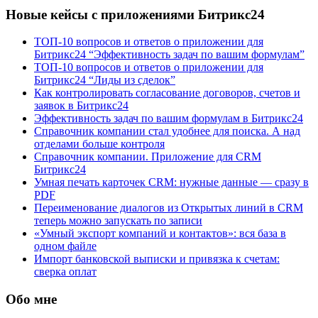
Новые кейсы с приложениями Битрикс24
ТОП-10 вопросов и ответов о приложении для
Битрикс24 “Эффективность задач по вашим формулам”
ТОП-10 вопросов и ответов о приложении для
Битрикс24 “Лиды из сделок”
Как контролировать согласование договоров, счетов и
заявок в Битрикс24
Эффективность задач по вашим формулам в Битрикс24
Справочник компании стал удобнее для поиска. А над
отделами больше контроля
Справочник компании. Приложение для CRM
Битрикс24
Умная печать карточек CRM: нужные данные — сразу в
PDF
Переименование диалогов из Открытых линий в CRM
теперь можно запускать по записи
«Умный экспорт компаний и контактов»: вся база в
одном файле
Импорт банковской выписки и привязка к счетам:
сверка оплат
Обо мне