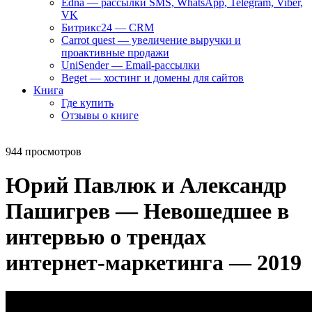
Edna — рассылки SMS, WhatsApp, Telegram, Viber,
VK
Битрикс24 — CRM
Carrot quest — увеличение выручки и
проактивные продажи
UniSender — Email-рассылки
Beget — хостинг и домены для сайтов
Книга
Где купить
Отзывы о книге
944 просмотров
Юрий Павлюк и Александр
Пашигрев — Невошедшее в
интервью о трендах
интернет-маркетинга — 2019