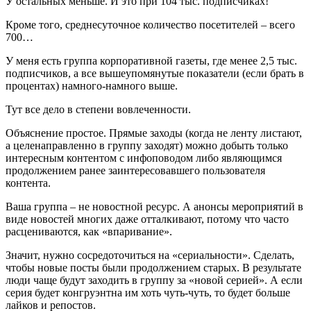
У остальных меньше. И это при 104 тыс. подписчиках!
Кроме того, среднесуточное количество посетителей – всего
700…
У меня есть группа корпоративной газеты, где менее 2,5 тыс.
подписчиков, а все вышеупомянутые показатели (если брать в
процентах) намного-намного выше.
Тут все дело в степени вовлеченности.
Объяснение простое. Прямые заходы (когда не ленту листают,
а целенаправленно в группу заходят) можно добыть только
интересным контентом с инфоповодом либо являющимся
продолжением ранее заинтересовавшего пользователя
контента.
Ваша группа – не новостной ресурс. А анонсы мероприятий в
виде новостей многих даже отталкивают, потому что часто
расцениваются, как «впаривание».
Значит, нужно сосредоточиться на «сериальности». Сделать,
чтобы новые посты были продолжением старых. В результате
люди чаще будут заходить в группу за «новой серией». А если
серия будет конгруэнтна им хоть чуть-чуть, то будет больше
лайков и репостов.