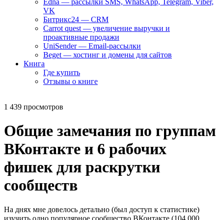
Edna — рассылки SMS, WhatsApp, Telegram, Viber,
VK
Битрикс24 — CRM
Carrot quest — увеличение выручки и
проактивные продажи
UniSender — Email-рассылки
Beget — хостинг и домены для сайтов
Книга
Где купить
Отзывы о книге
1 439 просмотров
Общие замечания по группам
ВКонтакте и 6 рабочих
фишек для раскрутки
сообществ
На днях мне довелось детально (был доступ к статистике)
изучить одно популярное сообщество ВКонтакте (104 000