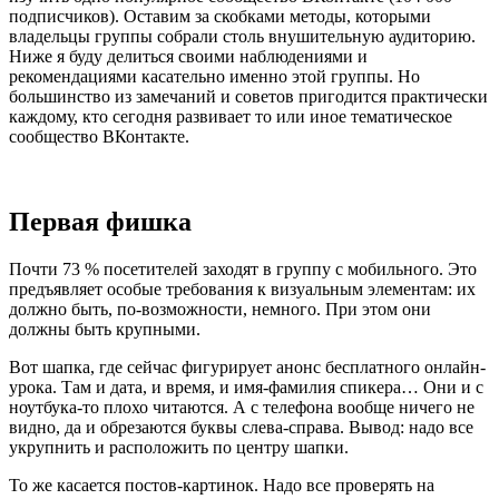
подписчиков). Оставим за скобками методы, которыми
владельцы группы собрали столь внушительную аудиторию.
Ниже я буду делиться своими наблюдениями и
рекомендациями касательно именно этой группы. Но
большинство из замечаний и советов пригодится практически
каждому, кто сегодня развивает то или иное тематическое
сообщество ВКонтакте.
Первая фишка
Почти 73 % посетителей заходят в группу с мобильного. Это
предъявляет особые требования к визуальным элементам: их
должно быть, по-возможности, немного. При этом они
должны быть крупными.
Вот шапка, где сейчас фигурирует анонс бесплатного онлайн-
урока. Там и дата, и время, и имя-фамилия спикера… Они и с
ноутбука-то плохо читаются. А с телефона вообще ничего не
видно, да и обрезаются буквы слева-справа. Вывод: надо все
укрупнить и расположить по центру шапки.
То же касается постов-картинок. Надо все проверять на