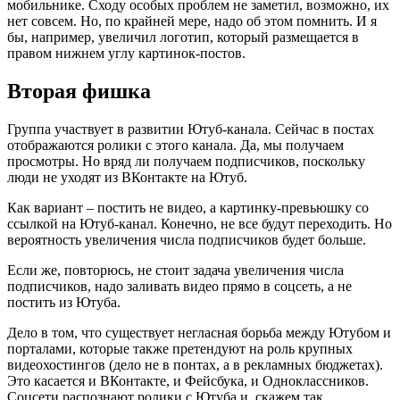
мобильнике. Сходу особых проблем не заметил, возможно, их
нет совсем. Но, по крайней мере, надо об этом помнить. И я
бы, например, увеличил логотип, который размещается в
правом нижнем углу картинок-постов.
Вторая фишка
Группа участвует в развитии Ютуб-канала. Сейчас в постах
отображаются ролики с этого канала. Да, мы получаем
просмотры. Но вряд ли получаем подписчиков, поскольку
люди не уходят из ВКонтакте на Ютуб.
Как вариант – постить не видео, а картинку-превьюшку со
ссылкой на Ютуб-канал. Конечно, не все будут переходить. Но
вероятность увеличения числа подписчиков будет больше.
Если же, повторюсь, не стоит задача увеличения числа
подписчиков, надо заливать видео прямо в соцсеть, а не
постить из Ютуба.
Дело в том, что существует негласная борьба между Ютубом и
порталами, которые также претендуют на роль крупных
видеохостингов (дело не в понтах, а в рекламных бюджетах).
Это касается и ВКонтакте, и Фейсбука, и Одноклассников.
Соцсети распознают ролики с Ютуба и, скажем так,