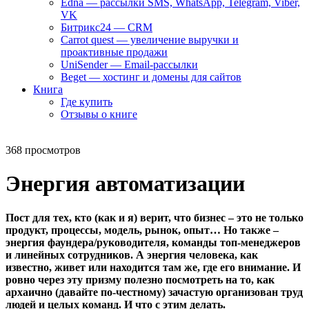
Edna — рассылки SMS, WhatsApp, Telegram, Viber,
VK
Битрикс24 — CRM
Carrot quest — увеличение выручки и
проактивные продажи
UniSender — Email-рассылки
Beget — хостинг и домены для сайтов
Книга
Где купить
Отзывы о книге
368 просмотров
Энергия автоматизации
Пост для тех, кто (как и я) верит, что бизнес – это не только
продукт, процессы, модель, рынок, опыт… Но также –
энергия фаундера/руководителя, команды топ-менеджеров
и линейных сотрудников. А энергия человека, как
известно, живет или находится там же, где его внимание. И
ровно через эту призму полезно посмотреть на то, как
архаично (давайте по-честному) зачастую организован труд
людей и целых команд. И что с этим делать.