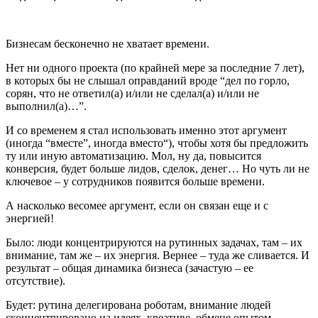
Бизнесам бесконечно не хватает времени.
Нет ни одного проекта (по крайней мере за последние 7 лет),
в которых бы не слышал оправданий вроде “дел по горло,
сорян, что не ответил(а) и/или не сделал(а) и/или не
выполнил(а)…”.
И со временем я стал использовать именно этот аргумент
(иногда “вместе”, иногда вместо“), чтобы хотя бы предложить
ту или иную автоматизацию. Мол, ну да, повысится
конверсия, будет больше лидов, сделок, денег… Но чуть ли не
ключевое – у сотрудников появится больше времени.
А насколько весомее аргумент, если он связан еще и с
энергией!
Было: люди концентрируются на рутинных задачах, там – их
внимание, там же – их энергия. Вернее – туда же сливается. И
результат – общая динамика бизнеса (зачастую – ее
отсутствие).
Будет: рутина делегирована роботам, внимание людей
сконцентрировано на идеях, креативе, обмене опытом,