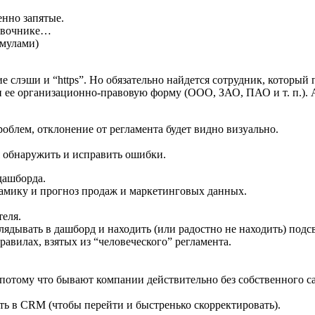
нно запятые.
равочнике…
рмулами)
 слэши и “https”. Но обязательно найдется сотрудник, который 
и ее организационно-правовую форму (ООО, ЗАО, ПАО и т. п.). 
роблем, отклонение от регламента будет видно визуально.
я обнаружить и исправить ошибки.
дашборда.
инамику и прогноз продаж и маркетинговых данных.
теля.
глядывать в дашборд и находить (или радостно не находить) по
авилах, взятых из “человеческого” регламента.
потому что бывают компании действительно без собственного са
ть в CRM (чтобы перейти и быстренько скорректировать).