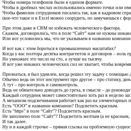
Чтобы номера телефонов были в едином формате.
Чтобы в дробных числах использовались именно точки или име
Чтобы фамилии сотрудников писались так, как в кадровом сп
(кое-что такое и в Excel можно соорудить, но замучаешься с фо
При этом даже в CRM не избежать человеческого фактора.
Скажем, договорились, что в поле “Сайт” нам не нужны никакие
Или вот условились мы, что не указываем в названии компани
И вот как с этим бороться в промышленных масштабах?
Когда у вас полтора десятка контрагентов и договоров – ноль п
Но умножьте это число на сто, а лучше на тысячу.
И вот уже никаких человеческих сил не хватает, чтобы воврем
Признаться, я был удивлен, когда решил эту задачу с помощью 
Обычно ведь он этот инструмент про другое – про статику, д
А тут – про контроль и самоконтроль.
Ведь не обязательно доводить до греха, в смысле – до руководи
Каждый сотрудник может самостоятельно хоть раз в неделю за
А механизм подсвечивания работает как раз на элементарных пр
Есть “ООО” в названии компании? Подсветить красным.
Есть “https” в поле “Сайт”? Подсветить красным.
Не заполнено поле “Сайт”? Подсветить желтым (а не красным, 
И так далее.
Ну и в каждой строчке – прямая ссылка на проблемную сущнос