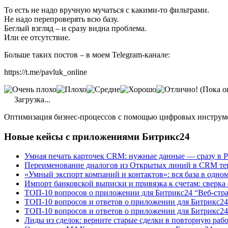
То есть не надо вручную мучаться с какими-то фильтрами.
Не надо перепроверять всю базу.
Беглый взгляд – и сразу видна проблема.
Или ее отсутствие.
Больше таких постов – в моем Telegram-канале:
https://t.me/pavluk_online
(Пока о
Загрузка...
Оптимизация бизнес-процессов с помощью цифровых инструм
Новые кейсы с приложениями Битрикс24
Умная печать карточек CRM: нужные данные — сразу в 
Переименование диалогов из Открытых линий в CRM теп
«Умный экспорт компаний и контактов»: вся база в одно
Импорт банковской выписки и привязка к счетам: сверка
ТОП-10 вопросов о приложении для Битрикс24 “Веб-стр
ТОП-10 вопросов и ответов о приложении для Битрикс24
ТОП-10 вопросов и ответов о приложении для Битрикс24
Лиды из сделок: верните старые сделки в повторную раб