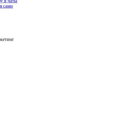
у в чаты
я сами
ркетинг