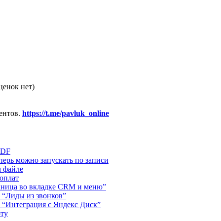
ценок нет)
ентов.
https://t.me/pavluk_online
PDF
ерь можно запускать по записи
м файле
 оплат
аница во вкладке CRM и меню”
 “Лиды из звонков”
 “Интеграция с Яндекс Диск”
оту