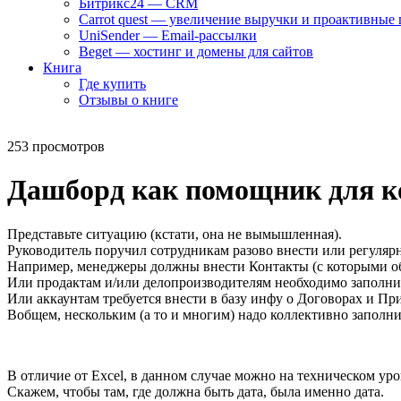
Битрикс24 — CRM
Carrot quest — увеличение выручки и проактивные
UniSender — Email-рассылки
Beget — хостинг и домены для сайтов
Книга
Где купить
Отзывы о книге
253 просмотров
Дашборд как помощник для к
Представьте ситуацию (кстати, она не вымышленная).
Руководитель поручил сотрудникам разово внести или регулярн
Например, менеджеры должны внести Контакты (с которыми 
Или продактам и/или делопроизводителям необходимо заполни
Или аккаунтам требуется внести в базу инфу о Договорах и 
Вобщем, нескольким (а то и многим) надо коллективно заполни
В отличие от Excel, в данном случае можно на техническом ур
Скажем, чтобы там, где должна быть дата, была именно дата.