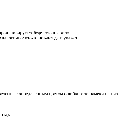
проигнорирует/забудет это правило.
Аналогично: кто-то нет-нет да и укажет…
дсвеченные определенным цветом ошибки или намеки на них.
йта).