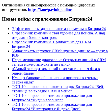
Оптимизация бизнес-процессов с помощью цифровых
инструментов.
https://t.me/pavluk_online
Новые кейсы с приложениями Битрикс24
Эффективность задач по вашим формулам в Битрикс24
Справочник компании стал удобнее для поиска. А над
отделами больше контроля
Справочник компании. Приложение для CRM
Битрикс24
Умная печать карточек CRM: нужные данные — сразу в
PDF
Переименование диалогов из Открытых линий в CRM
теперь можно запускать по записи
«Умный экспорт компаний и контактов»: вся база в
одном файле
Импорт банковской выписки и привязка к счетам:
сверка оплат
ТОП-10 вопросов о приложении для Битрикс24 “Веб-
страница во вкладке CRM и меню”
ТОП-10 вопросов и ответов о приложении для
Битрикс24 “Лиды из звонков”
ТОП-10 вопросов и ответов о приложении для
Битрикс24 “Интеграция с Яндекс Диск”