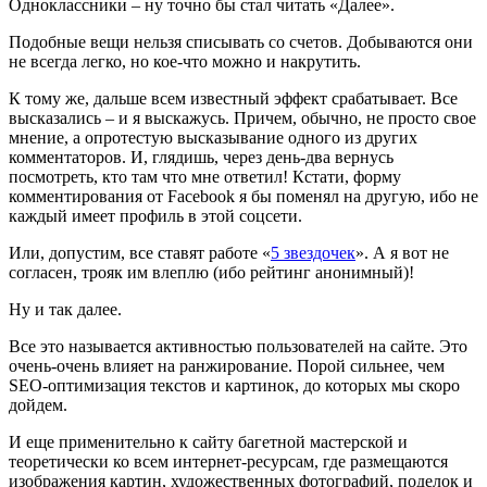
Одноклассники – ну точно бы стал читать «Далее».
Подобные вещи нельзя списывать со счетов. Добываются они
не всегда легко, но кое-что можно и накрутить.
К тому же, дальше всем известный эффект срабатывает. Все
высказались – и я выскажусь. Причем, обычно, не просто свое
мнение, а опротестую высказывание одного из других
комментаторов. И, глядишь, через день-два вернусь
посмотреть, кто там что мне ответил! Кстати, форму
комментирования от Facebook я бы поменял на другую, ибо не
каждый имеет профиль в этой соцсети.
Или, допустим, все ставят работе «
5 звездочек
». А я вот не
согласен, трояк им влеплю (ибо рейтинг анонимный)!
Ну и так далее.
Все это называется активностью пользователей на сайте. Это
очень-очень влияет на ранжирование. Порой сильнее, чем
SEO-оптимизация текстов и картинок, до которых мы скоро
дойдем.
И еще применительно к сайту багетной мастерской и
теоретически ко всем интернет-ресурсам, где размещаются
изображения картин, художественных фотографий, поделок и