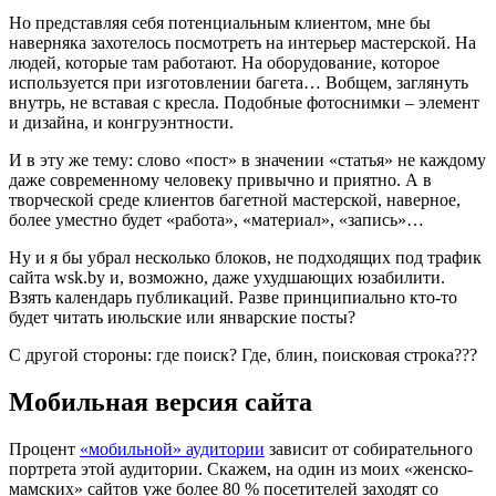
Но представляя себя потенциальным клиентом, мне бы
наверняка захотелось посмотреть на интерьер мастерской. На
людей, которые там работают. На оборудование, которое
используется при изготовлении багета… Вобщем, заглянуть
внутрь, не вставая с кресла. Подобные фотоснимки – элемент
и дизайна, и конгруэнтности.
И в эту же тему: слово «пост» в значении «статья» не каждому
даже современному человеку привычно и приятно. А в
творческой среде клиентов багетной мастерской, наверное,
более уместно будет «работа», «материал», «запись»…
Ну и я бы убрал несколько блоков, не подходящих под трафик
сайта wsk.by и, возможно, даже ухудшающих юзабилити.
Взять календарь публикаций. Разве принципиально кто-то
будет читать июльские или январские посты?
С другой стороны: где поиск? Где, блин, поисковая строка???
Мобильная версия сайта
Процент
«мобильной» аудитории
зависит от собирательного
портрета этой аудитории. Скажем, на один из моих «женско-
мамских» сайтов уже более 80 % посетителей заходят со