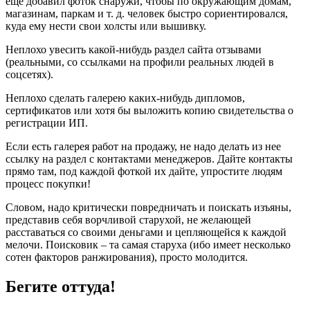
еще добавил фоток снаружи, чтобы по окружающим домам,
магазинам, паркам и т. д. человек быстро сориентировался,
куда ему нести свои холсты или вышивку.
Неплохо увесить какой-нибудь раздел сайта отзывами
(реальными, со ссылками на профили реальных людей в
соцсетях).
Неплохо сделать галерею каких-нибудь дипломов,
сертификатов или хотя бы выложить копию свидетельства о
регистрации ИП.
Если есть галерея работ на продажу, не надо делать из нее
ссылку на раздел с контактами менеджеров. Дайте контакты
прямо там, под каждой фоткой их дайте, упростите людям
процесс покупки!
Словом, надо критически повредничать и поискать изъяны,
представив себя ворчливой старухой, не желающей
расставаться со своими деньгами и цепляющейся к каждой
мелочи. Поисковик – та самая старуха (ибо имеет несколько
сотен факторов ранжирования), просто молодится.
Бегите оттуда!