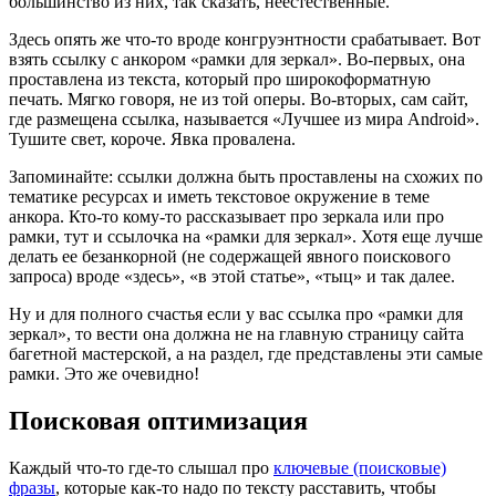
большинство из них, так сказать, неестественные.
Здесь опять же что-то вроде конгруэнтности срабатывает. Вот
взять ссылку с анкором «рамки для зеркал». Во-первых, она
проставлена из текста, который про широкоформатную
печать. Мягко говоря, не из той оперы. Во-вторых, сам сайт,
где размещена ссылка, называется «Лучшее из мира Android».
Тушите свет, короче. Явка провалена.
Запоминайте: ссылки должна быть проставлены на схожих по
тематике ресурсах и иметь текстовое окружение в теме
анкора. Кто-то кому-то рассказывает про зеркала или про
рамки, тут и ссылочка на «рамки для зеркал». Хотя еще лучше
делать ее безанкорной (не содержащей явного поискового
запроса) вроде «здесь», «в этой статье», «тыц» и так далее.
Ну и для полного счастья если у вас ссылка про «рамки для
зеркал», то вести она должна не на главную страницу сайта
багетной мастерской, а на раздел, где представлены эти самые
рамки. Это же очевидно!
Поисковая оптимизация
Каждый что-то где-то слышал про
ключевые (поисковые)
фразы
, которые как-то надо по тексту расставить, чтобы