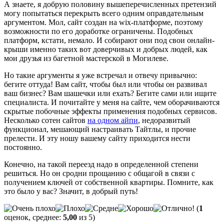
А знаете, я добрую половину вышеперечисленных претензий
могу попытаться перекрыть всего одним оправдательным
аргументом. Мол, сайт создан на wix-платформе, поэтому
возможности по его доработке ограничены. Подобных
платформ, кстати, немало. И собирают они под свои онлайн-
крыши именно таких вот доверчивых и добрых людей, как
мои друзья из багетной мастерской в Могилеве.
Но такие аргументы я уже встречал и отвечу привычно:
бегите оттуда! Вам сайт, чтобы был или чтобы он развивал
ваш бизнес? Вам шашечки или ехать? Бегите сами или ищите
специалиста. И почитайте у меня на сайте, чем оборачиваются
скрытые побочные эффекты применения подобных сервисов.
Несколько сотен сайтов
на одном айпи
, недоразвитый
функционал, мешающий настраивать Тайтлы, и прочие
прелести. И эту ношу вашему сайту приходится нести
постоянно.
Конечно, на такой переезд надо в определенной степени
решиться. Но он сродни прощанию с общагой в связи с
получением ключей от собственной квартиры. Помните, как
это было у вас? Значит, в добрый путь!
(
1
оценок, среднее:
5,00
из 5)