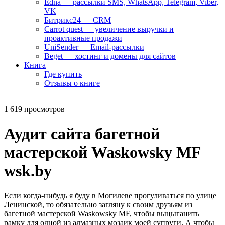
Edna — рассылки SMS, WhatsApp, Telegram, Viber,
VK
Битрикс24 — CRM
Carrot quest — увеличение выручки и
проактивные продажи
UniSender — Email-рассылки
Beget — хостинг и домены для сайтов
Книга
Где купить
Отзывы о книге
1 619 просмотров
Аудит сайта багетной
мастерской Waskowsky MF
wsk.by
Если когда-нибудь я буду в Могилеве прогуливаться по улице
Ленинской, то обязательно загляну к своим друзьям из
багетной мастерской Waskowsky MF, чтобы выцыганить
рамку для одной из алмазных мозаик моей супруги. А чтобы