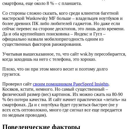
смартфона, еще около 8 % – с планшета.
Со стороны сложно сказать, кого среди клиентов багетной
мастерской Waskowsky MF больше – владельцев ноутбуков и
более древних ПК либо любителей гаджетов. Но даже если
сейчас перевес на стороне десктопов, это лишь дело времени.
Да и оба крупнейших поисковика – Яндекс и Гугл –
официально назвали мобилопригодность одним из
существенных факторов ранжирования.
Учитывая вышесказанное, то, что сайт wsk.by пересобирается,
когда заходишь на него с телефона, это хорошо.
Плохо, что он при этом много весит и поэтому долго
грузится.
Проверил сайт
своим помощником PageSpeed Insights
.
Косяков, кстати, немного. Но самый существенный –
физический размер (вес) картинок. Их можно сжать на 80-90
% без потери качества. И сайт начнет практически «летать» на
смартфонах. Да и с ноутбука будет грузиться быстрее (не у
всех есть оптоволокно, много где сигнал все еще передается
по медным проводам).
Поведенческие факторы