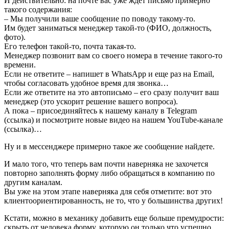
И действительно: на почте вас уже ждет письмо примерно
такого содержания:
– Мы получили ваше сообщение по поводу такому-то.
Им будет заниматься менеджер такой-то (ФИО, должность,
фото).
Его телефон такой-то, почта такая-то.
Менеджер позвонит вам со своего номера в течение такого-то
времени.
Если не ответите – напишет в WhatsApp и еще раз на Email,
чтобы согласовать удобное время для звонка…
Если же ответите на это автописьмо – его сразу получит ваш
менеджер (это ускорит решение вашего вопроса).
А пока – присоединяйтесь к нашему каналу в Telegram
(ссылка) и посмотрите новые видео на нашем YouTube-канале
(ссылка)…
Ну и в мессенджере примерно такое же сообщение найдете.
И мало того, что теперь вам почти наверняка не захочется
повторно заполнять форму либо обращаться в компанию по
другим каналам.
Вы уже на этом этапе наверняка для себя отметите: вот это
клиентоориентированность, не то, что у большинства других!
Кстати, можно в механику добавить еще больше премудрости:
скрыть от человека форму, которую он только что успешно