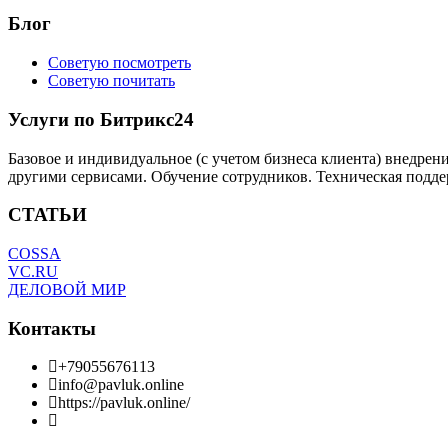
Блог
Советую посмотреть
Советую почитать
Услуги по Битрикс24
Базовое и индивидуальное (с учетом бизнеса клиента) внедрен
другими сервисами. Обучение сотрудников. Техническая подде
СТАТЬИ
COSSA
VC.RU
ДЕЛОВОЙ МИР
Контакты
+79055676113
info@pavluk.online
https://pavluk.online/