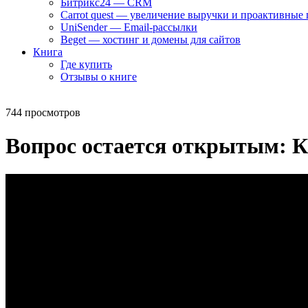
Битрикс24 — CRM
Carrot quest — увеличение выручки и проактивные
UniSender — Email-рассылки
Beget — хостинг и домены для сайтов
Книга
Где купить
Отзывы о книге
744 просмотров
Вопрос остается открытым: К