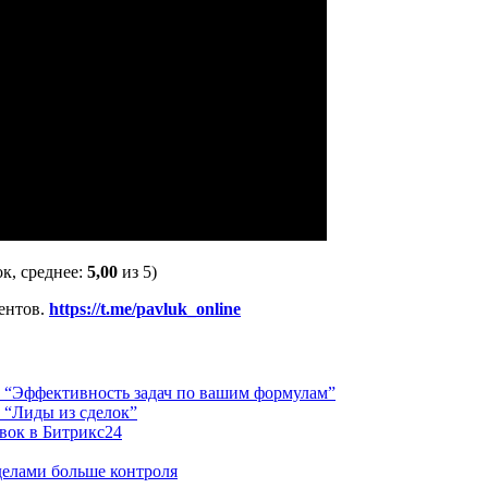
к, среднее:
5,00
из 5)
ентов.
https://t.me/pavluk_online
4 “Эффективность задач по вашим формулам”
 “Лиды из сделок”
явок в Битрикс24
делами больше контроля