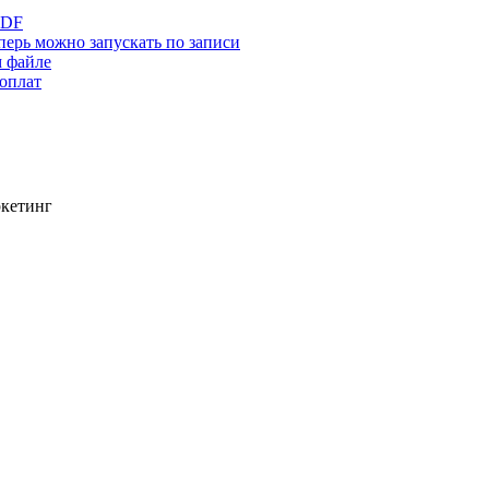
PDF
ерь можно запускать по записи
м файле
 оплат
ркетинг