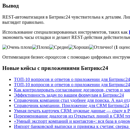
Вывод
REST-автоматизация в Битрикс24 чувствительна к деталям. Ли
выглядит правильно.
Использование специализированных инструментов, таких как
экономить часы отладки и делают REST-действия действитель
(
1
оцено
Оптимизация бизнес-процессов с помощью цифровых инструм
Новые кейсы с приложениями Битрикс24
ТОП-10 вопросов и ответов о приложении для Битрикс2
ТОП-10 вопросов и ответов о приложении для Битрикс24
Как контролировать согласование договоров, счетов и за
Эффективность задач по вашим формулам в Битрикс24
Справочник компании стал удобнее для поиска. А над от
Справочник компании. Приложение для CRM Битрикс24
Умная печать карточек CRM: нужные данные — сразу в 
Переименование диалогов из Открытых линий в CRM теп
«Умный экспорт компаний и контактов»: вся база в одно
Импорт банковской выписки и привязка к счетам: сверка