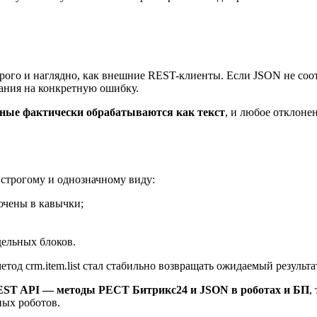
ого и наглядно, как внешние REST-клиенты. Если JSON не соот
ания на конкретную ошибку.
нные фактически обрабатываются как текст
, и любое отклоне
строгому и однозначному виду:
ючены в кавычки;
дельных блоков.
метод
crm.item.list
стал стабильно возвращать ожидаемый результа
ST API — методы РЕСТ Битрикс24 и JSON в роботах и БП
,
ных роботов.