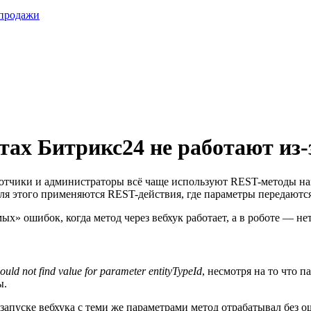
 продажи
тах Битрикс24 не работают из-
аботчики и администраторы всё чаще используют REST-методы н
ля этого применяются REST-действия, где параметры передаютс
х» ошибок, когда метод через вебхук работает, а в роботе — нет
ould not find value for parameter entityTypeId
, несмотря на то что 
ы.
запуске вебхука с теми же параметрами метод отрабатывал без о