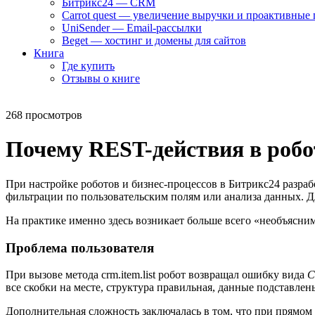
Битрикс24 — CRM
Carrot quest — увеличение выручки и проактивные
UniSender — Email-рассылки
Beget — хостинг и домены для сайтов
Книга
Где купить
Отзывы о книге
268 просмотров
Почему REST-действия в робо
При настройке роботов и бизнес-процессов в Битрикс24 разр
фильтрации по пользовательским полям или анализа данных. Д
На практике именно здесь возникает больше всего «необъяснимы
Проблема пользователя
При вызове метода
crm.item.list
робот возвращал ошибку вида
C
все скобки на месте, структура правильная, данные подставлен
Дополнительная сложность заключалась в том, что при прямом 