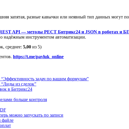
шняя запятая, разные кавычки или неявный тип данных могут по
REST API — методы РЕСТ Битрикс24 и JSON в роботах и Б
но надёжным инструментом автоматизации.
к, среднее:
5,00
из 5)
ентов.
https://t.me/pavluk_online
4 “Эффективность задач по вашим формулам”
 “Лиды из сделок”
явок в Битрикс24
делами больше контроля
PDF
ерь можно запускать по записи
м файле
 оплат