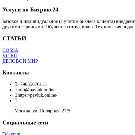
Услуги по Битрикс24
Базовое и индивидуальное (с учетом бизнеса клиента) внедрен
другими сервисами. Обучение сотрудников. Техническая подде
СТАТЬИ
COSSA
VC.RU
ДЕЛОВОЙ МИР
Контакты
+79055676113
info@pavluk.online
https://pavluk.online/
Москва, ул. Полярная, 27/5
Социальные сети
Telegram