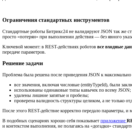
Ограничения стандартных инструментов
Стандартные роботы Битрикс24 не валидируют JSON так же стр
просто «потерян» при выполнении действия — без явного указ
Ключевой момент: в REST-действиях роботов
все входные да
передаче параметров.
Решение задачи
Проблема была решена после приведения JSON к максимально 
все значения, включая числовые (
entityTypeId
), были закл
использованы одинаковые типы кавычек по всему JSON;
удалены лишние запятые и пробелы;
проверена валидность структуры целиком, а не только от
После этого REST-действие корректно передало параметры, и 
В подобных сценариях хорошо себя показывает
приложение
RE
и контекстом выполнения, не полагаясь на «догадки» стандарт