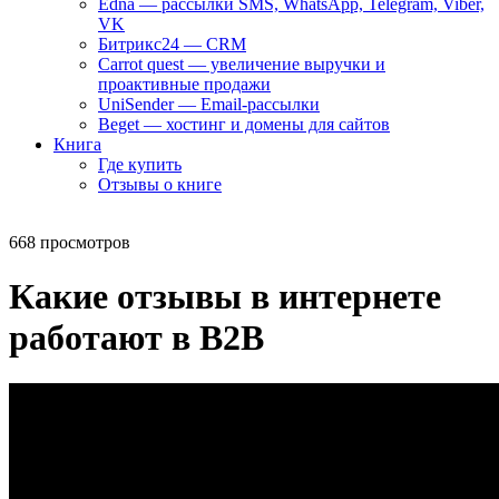
Edna — рассылки SMS, WhatsApp, Telegram, Viber,
VK
Битрикс24 — CRM
Carrot quest — увеличение выручки и
проактивные продажи
UniSender — Email-рассылки
Beget — хостинг и домены для сайтов
Книга
Где купить
Отзывы о книге
668 просмотров
Какие отзывы в интернете
работают в B2B