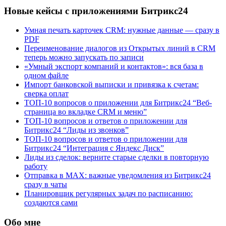
Новые кейсы с приложениями Битрикс24
Умная печать карточек CRM: нужные данные — сразу в
PDF
Переименование диалогов из Открытых линий в CRM
теперь можно запускать по записи
«Умный экспорт компаний и контактов»: вся база в
одном файле
Импорт банковской выписки и привязка к счетам:
сверка оплат
ТОП-10 вопросов о приложении для Битрикс24 “Веб-
страница во вкладке CRM и меню”
ТОП-10 вопросов и ответов о приложении для
Битрикс24 “Лиды из звонков”
ТОП-10 вопросов и ответов о приложении для
Битрикс24 “Интеграция с Яндекс Диск”
Лиды из сделок: верните старые сделки в повторную
работу
Отправка в MAX: важные уведомления из Битрикс24
сразу в чаты
Планировщик регулярных задач по расписанию:
создаются сами
Обо мне