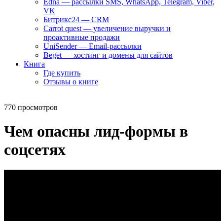
Edna — рассылки SMS, WhatsApp, Telegram, Viber,
VK
Битрикс24 — CRM
Carrot quest — увеличение выручки и
проактивные продажи
UniSender — Email-рассылки
Beget — хостинг и домены для сайтов
Книга
Где купить
Отзывы о книге
770 просмотров
Чем опасны лид-формы в
соцсетях