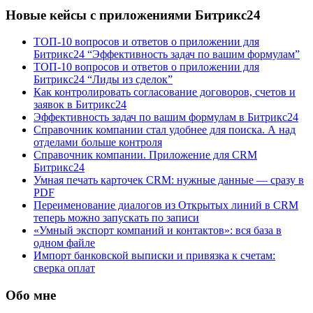
Новые кейсы с приложениями Битрикс24
ТОП-10 вопросов и ответов о приложении для
Битрикс24 “Эффективность задач по вашим формулам”
ТОП-10 вопросов и ответов о приложении для
Битрикс24 “Лиды из сделок”
Как контролировать согласование договоров, счетов и
заявок в Битрикс24
Эффективность задач по вашим формулам в Битрикс24
Справочник компании стал удобнее для поиска. А над
отделами больше контроля
Справочник компании. Приложение для CRM
Битрикс24
Умная печать карточек CRM: нужные данные — сразу в
PDF
Переименование диалогов из Открытых линий в CRM
теперь можно запускать по записи
«Умный экспорт компаний и контактов»: вся база в
одном файле
Импорт банковской выписки и привязка к счетам:
сверка оплат
Обо мне