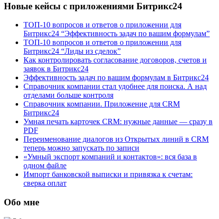
Новые кейсы с приложениями Битрикс24
ТОП-10 вопросов и ответов о приложении для
Битрикс24 “Эффективность задач по вашим формулам”
ТОП-10 вопросов и ответов о приложении для
Битрикс24 “Лиды из сделок”
Как контролировать согласование договоров, счетов и
заявок в Битрикс24
Эффективность задач по вашим формулам в Битрикс24
Справочник компании стал удобнее для поиска. А над
отделами больше контроля
Справочник компании. Приложение для CRM
Битрикс24
Умная печать карточек CRM: нужные данные — сразу в
PDF
Переименование диалогов из Открытых линий в CRM
теперь можно запускать по записи
«Умный экспорт компаний и контактов»: вся база в
одном файле
Импорт банковской выписки и привязка к счетам:
сверка оплат
Обо мне