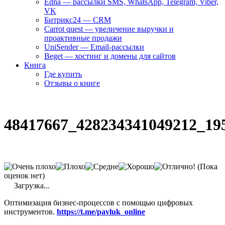
Edna — рассылки SMS, WhatsApp, Telegram, Viber,
VK
Битрикс24 — CRM
Carrot quest — увеличение выручки и
проактивные продажи
UniSender — Email-рассылки
Beget — хостинг и домены для сайтов
Книга
Где купить
Отзывы о книге
48417667_428234341049212_19
(Пока
оценок нет)
Загрузка...
Оптимизация бизнес-процессов с помощью цифровых
инструментов.
https://t.me/pavluk_online