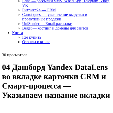
Edna — рассылки SMS, WhatsApp, Telegram, Viber,
VK
Битрикс24 — CRM
Carrot quest — увеличение выручки и
проактивные продажи
UniSender — Email-рассылки
Beget — хостинг и домены для сайтов
Книга
Где купить
Отзывы о книге
30 просмотров
04 Дашборд Yandex DataLens
во вкладке карточки CRM и
Смарт-процесса —
Указываем название вкладки