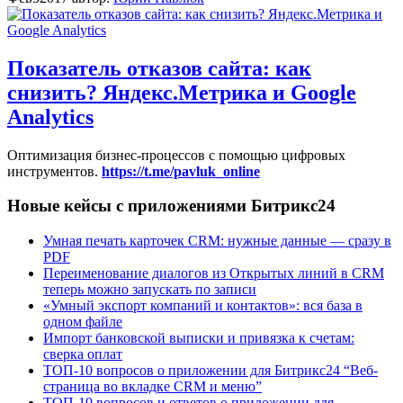
Показатель отказов сайта: как
снизить? Яндекс.Метрика и Google
Analytics
Оптимизация бизнес-процессов с помощью цифровых
инструментов.
https://t.me/pavluk_online
Новые кейсы с приложениями Битрикс24
Умная печать карточек CRM: нужные данные — сразу в
PDF
Переименование диалогов из Открытых линий в CRM
теперь можно запускать по записи
«Умный экспорт компаний и контактов»: вся база в
одном файле
Импорт банковской выписки и привязка к счетам:
сверка оплат
ТОП-10 вопросов о приложении для Битрикс24 “Веб-
страница во вкладке CRM и меню”
ТОП-10 вопросов и ответов о приложении для