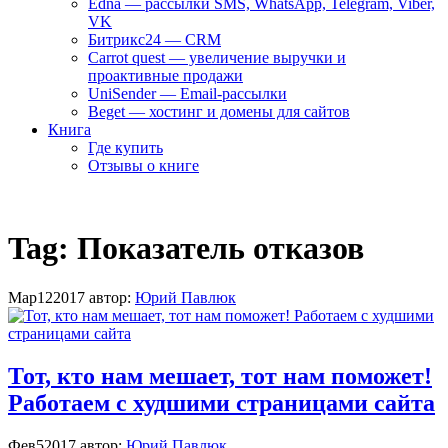
Edna — рассылки SMS, WhatsApp, Telegram, Viber,
VK
Битрикс24 — CRM
Carrot quest — увеличение выручки и
проактивные продажи
UniSender — Email-рассылки
Beget — хостинг и домены для сайтов
Книга
Где купить
Отзывы о книге
Tag:
Показатель отказов
Мар
12
2017
автор:
Юрий Павлюк
Тот, кто нам мешает, тот нам поможет!
Работаем с худшими страницами сайта
Фев
5
2017
автор:
Юрий Павлюк