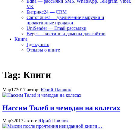
Edna — рассылки SMS, WhatsApp, Telegram, Viber,
VK
Битрикс24 — CRM
Carrot quest — увеличение выручки и
проактивные продажи
UniSender — Email-рассылки
Beget — хостинг и домены для сайтов
Книга
Где купить
Отзывы о книге
Tag:
Книги
Мар
17
2017
автор:
Юрий Павлюк
Нассим Талеб и чемодан на колесах
Мар
3
2017
автор:
Юрий Павлюк