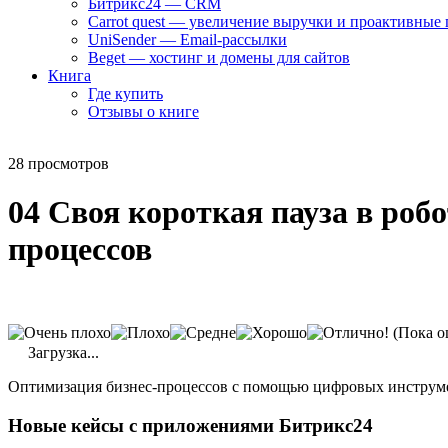
Битрикс24 — CRM
Carrot quest — увеличение выручки и проактивные
UniSender — Email-рассылки
Beget — хостинг и домены для сайтов
Книга
Где купить
Отзывы о книге
28 просмотров
04 Своя короткая пауза в роб
процессов
(Пока о
Загрузка...
Оптимизация бизнес-процессов с помощью цифровых инструм
Новые кейсы с приложениями Битрикс24