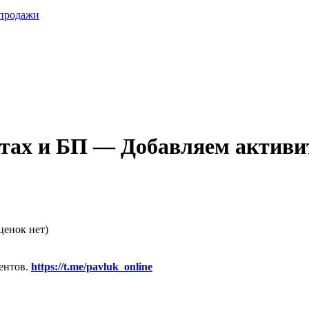
 продажи
отах и БП — Добавляем активит
ценок нет)
ентов.
https://t.me/pavluk_online