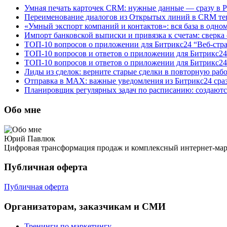
Умная печать карточек CRM: нужные данные — сразу в 
Переименование диалогов из Открытых линий в CRM теп
«Умный экспорт компаний и контактов»: вся база в одно
Импорт банковской выписки и привязка к счетам: сверка
ТОП-10 вопросов о приложении для Битрикс24 “Веб-стр
ТОП-10 вопросов и ответов о приложении для Битрикс24
ТОП-10 вопросов и ответов о приложении для Битрикс24
Лиды из сделок: верните старые сделки в повторную раб
Отправка в MAX: важные уведомления из Битрикс24 сраз
Планировщик регулярных задач по расписанию: создаютс
Обо мне
Юрий Павлюк
Цифровая трансформация продаж и комплексный интернет-ма
Публичная оферта
Публичная оферта
Организаторам, заказчикам и СМИ
Тренинги по маркетингу