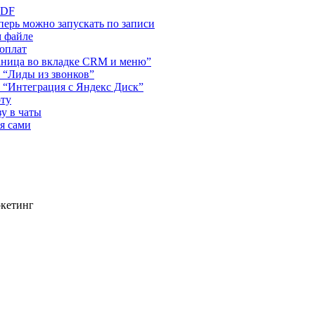
PDF
ерь можно запускать по записи
м файле
 оплат
аница во вкладке CRM и меню”
 “Лиды из звонков”
 “Интеграция с Яндекс Диск”
оту
у в чаты
я сами
ркетинг