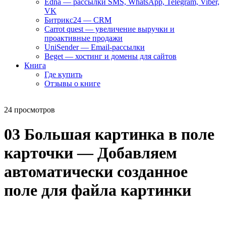
Edna — рассылки SMS, WhatsApp, Telegram, Viber,
VK
Битрикс24 — CRM
Carrot quest — увеличение выручки и
проактивные продажи
UniSender — Email-рассылки
Beget — хостинг и домены для сайтов
Книга
Где купить
Отзывы о книге
24 просмотров
03 Большая картинка в поле
карточки — Добавляем
автоматически созданное
поле для файла картинки