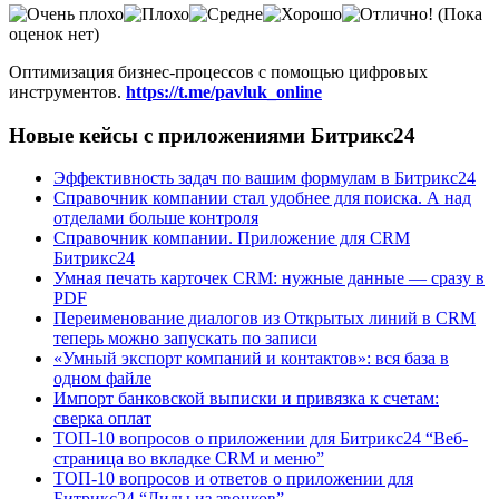
(Пока
оценок нет)
Оптимизация бизнес-процессов с помощью цифровых
инструментов.
https://t.me/pavluk_online
Новые кейсы с приложениями Битрикс24
Эффективность задач по вашим формулам в Битрикс24
Справочник компании стал удобнее для поиска. А над
отделами больше контроля
Справочник компании. Приложение для CRM
Битрикс24
Умная печать карточек CRM: нужные данные — сразу в
PDF
Переименование диалогов из Открытых линий в CRM
теперь можно запускать по записи
«Умный экспорт компаний и контактов»: вся база в
одном файле
Импорт банковской выписки и привязка к счетам:
сверка оплат
ТОП-10 вопросов о приложении для Битрикс24 “Веб-
страница во вкладке CRM и меню”
ТОП-10 вопросов и ответов о приложении для
Битрикс24 “Лиды из звонков”