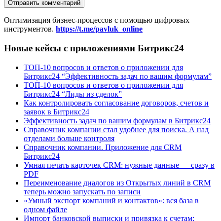
Оптимизация бизнес-процессов с помощью цифровых
инструментов.
https://t.me/pavluk_online
Новые кейсы с приложениями Битрикс24
ТОП-10 вопросов и ответов о приложении для
Битрикс24 “Эффективность задач по вашим формулам”
ТОП-10 вопросов и ответов о приложении для
Битрикс24 “Лиды из сделок”
Как контролировать согласование договоров, счетов и
заявок в Битрикс24
Эффективность задач по вашим формулам в Битрикс24
Справочник компании стал удобнее для поиска. А над
отделами больше контроля
Справочник компании. Приложение для CRM
Битрикс24
Умная печать карточек CRM: нужные данные — сразу в
PDF
Переименование диалогов из Открытых линий в CRM
теперь можно запускать по записи
«Умный экспорт компаний и контактов»: вся база в
одном файле
Импорт банковской выписки и привязка к счетам: