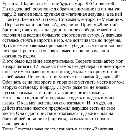
Урганта, Шария или чего-нибудь из мира SEO-новостей.
На следующей остановке я обратил внимание на стильную
пару. В вагон вошла хрупкая симпатичная девушка, а за ней
— актер Джейсон Стэтхэм. Тот самый, который «Механик»,
«Перевозчик» и вообще «Адреналин». Причем 48-летний
британец плюхнулся на единственное свободное место и
положил на колени большую спортивную сумку. А девушка
осталась стоять напротив него, еле дотягиваясь до поручня.
Чуть позже по явным признакам я убедился, что они вообще
не пара. Просто два человека вместе вошли в вагон и
оказались рядом.
И это было вдвойне возмутительно. Теоретически актер мог
возвращаться с 12-часовых съемок без дублера и в некоторым
смысле имел право немного посидеть даже в присутствии
своей дамы. Но вот так поступить с незнакомой девушкой!
Обогнать ее на повороте и упорно не уступать место вот уже
вторую остановку подряд… Пусть даже ты не знаешь
русского языка — встань и улыбнись незнакомке!..
Но качок со щетиной продолжал сидеть и падать в моих
глазах. Я как мог испепелял его взглядом. И, о чудо, он
действительно жестом предложил девушке сесть на свое
место. Она с достоинством отказалась и даже вышла на
ближайшей остановке (впрочем, возможно это просто
совпадение).
Тогда Стэтхэм начал подсматривать в газету «Вечерняя