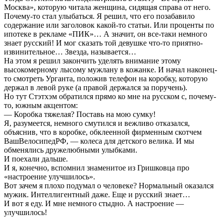
Москва», которую читала женщина, сидящая справа от него.
Почему-то стал улыбаться. Я решил, что его позабавило
содержание или заголовок какой-то статьи. Или проценты по
ипотеке в рекламе «ПИК»… А значит, он все-таки немного
знает русский! И мог сказать той девушке что-то приятно-
извинительное… Звезда, называется…
На этом я решил закончить уделять внимание этому
высокомерному лысому мужлану в кожанке. И начал наконец-
то смотреть Урганта, положив телефон на коробку, которую
держал в левой руке (а правой держался за поручень).
Но тут Стэтхэм обратился прямо ко мне на русском с, почему-
то, южным акцентом:
— Коробка тяжелая? Поставь на мою сумку!
Я, разумеется, немного смутился и вежливо отказался,
объяснив, что в коробке, обклеенной фирменным скотчем
ВашВелосипедРФ, — колеса для детского велика. И мы
обменялись дружелюбными улыбками.
И поехали дальше.
И я, конечно, вспомнил знаменитое из Гришковца про
«настроение улучшилось».
Вот зачем я плохо подумал о человеке? Нормальный оказался
мужик. Интеллигентный даже. Еще и русский знает…
И вот я еду. И мне немного стыдно. А настроение —
улучшилось!