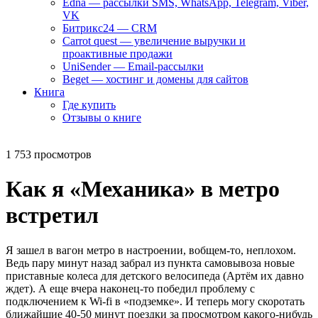
Edna — рассылки SMS, WhatsApp, Telegram, Viber,
VK
Битрикс24 — CRM
Carrot quest — увеличение выручки и
проактивные продажи
UniSender — Email-рассылки
Beget — хостинг и домены для сайтов
Книга
Где купить
Отзывы о книге
1 753 просмотров
Как я «Механика» в метро
встретил
Я зашел в вагон метро в настроении, вобщем-то, неплохом.
Ведь пару минут назад забрал из пункта самовывоза новые
приставные колеса для детского велосипеда (Артём их давно
ждет). А еще вчера наконец-то победил проблему с
подключением к Wi-fi в «подземке». И теперь могу скоротать
ближайшие 40-50 минут поездки за просмотром какого-нибудь