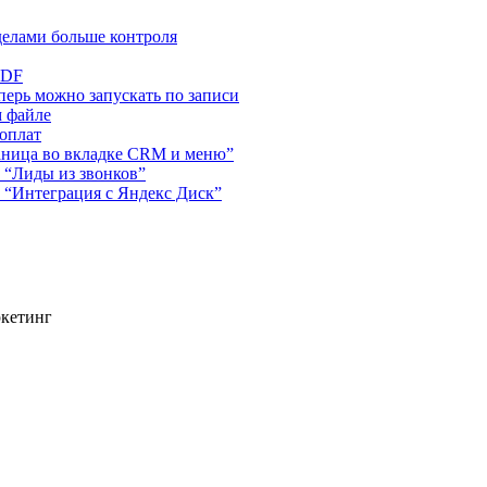
делами больше контроля
PDF
ерь можно запускать по записи
м файле
 оплат
аница во вкладке CRM и меню”
 “Лиды из звонков”
 “Интеграция с Яндекс Диск”
ркетинг