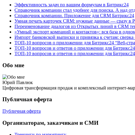
Эффективность задач по вашим формулам в Битрикс24
Справочник компании стал удобнее для поиска. А над от
Справочник компании. Приложение для CRM Битрикс24
Умная печать карточек CRM: нужные данные — сразу в 
Переименование диалогов из Открытых линий в CRM теп
«Умный экспорт компаний и контактов»: вся база в одно
Импорт банковской выписки и привязка к счетам: сверка
ТОП-10 вопросов о приложении для Битрикс24 “Веб-стр
ТОП-10 вопросов и ответов о приложении для Битрикс24
ТОП-10 вопросов и ответов о приложении для Битрикс24
Обо мне
Юрий Павлюк
Цифровая трансформация продаж и комплексный интернет-ма
Публичная оферта
Публичная оферта
Организаторам, заказчикам и СМИ
Тренинги по маркетингу