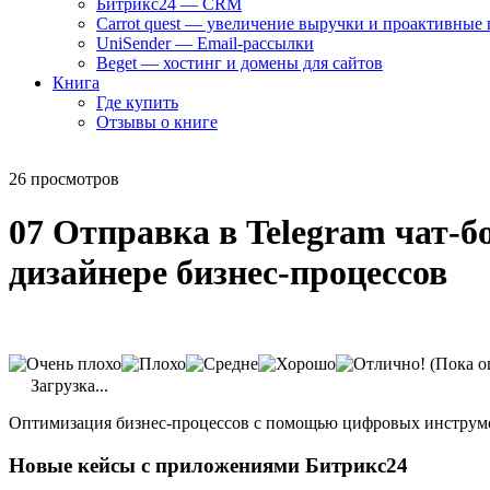
Битрикс24 — CRM
Carrot quest — увеличение выручки и проактивные
UniSender — Email-рассылки
Beget — хостинг и домены для сайтов
Книга
Где купить
Отзывы о книге
26 просмотров
07 Отправка в Telegram чат-б
дизайнере бизнес-процессов
(Пока о
Загрузка...
Оптимизация бизнес-процессов с помощью цифровых инструм
Новые кейсы с приложениями Битрикс24