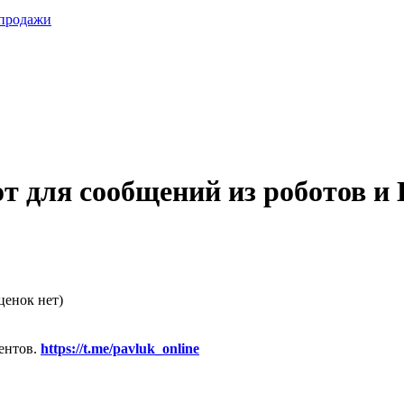
 продажи
от для сообщений из роботов 
ценок нет)
ентов.
https://t.me/pavluk_online