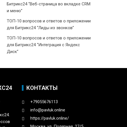
Битрикс24 “Веб-страница во вкладке CRM
и меню”
ТОП-10 вопросов и ответов о приложении
для Битрикс24 “Лиды из звонков”
ТОП-10 вопросов и ответов о приложении
для Битрикс24 “Интеграция с Яндекс
Диск”
КС24
КОНТАКТЫ
с
+79055676113
info@pavluk.online
кс24.
https://pavluk.online/
ессов
Москва, ул. Полярная, 27/5