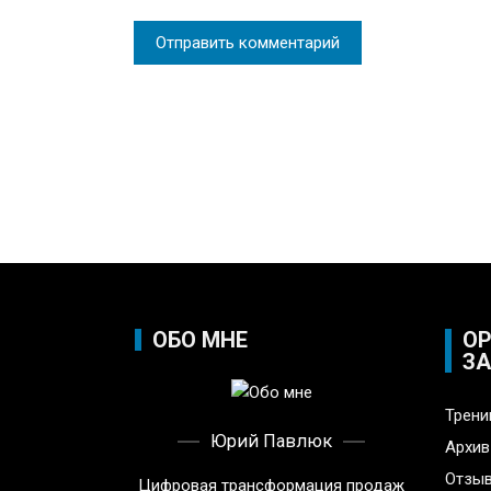
ОБО МНЕ
ОР
ЗА
Трени
Юрий Павлюк
Архив
Отзы
Цифровая трансформация продаж