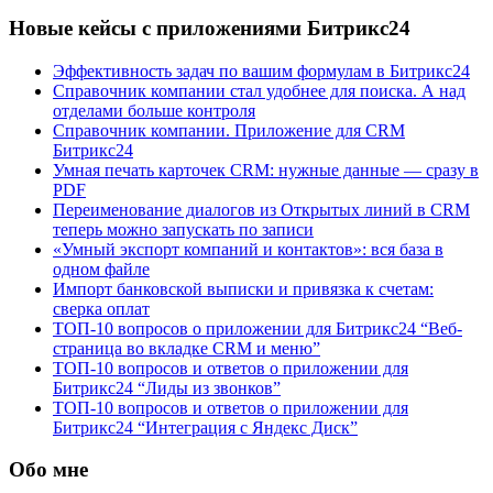
Новые кейсы с приложениями Битрикс24
Эффективность задач по вашим формулам в Битрикс24
Справочник компании стал удобнее для поиска. А над
отделами больше контроля
Справочник компании. Приложение для CRM
Битрикс24
Умная печать карточек CRM: нужные данные — сразу в
PDF
Переименование диалогов из Открытых линий в CRM
теперь можно запускать по записи
«Умный экспорт компаний и контактов»: вся база в
одном файле
Импорт банковской выписки и привязка к счетам:
сверка оплат
ТОП-10 вопросов о приложении для Битрикс24 “Веб-
страница во вкладке CRM и меню”
ТОП-10 вопросов и ответов о приложении для
Битрикс24 “Лиды из звонков”
ТОП-10 вопросов и ответов о приложении для
Битрикс24 “Интеграция с Яндекс Диск”
Обо мне